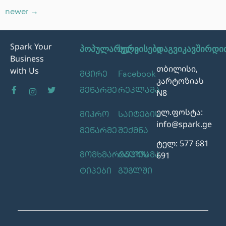
newer
→
Spark Your
პოპულარული
სერვისები
დაგვიკავშირდი
Business
თბილისი,
with Us
მცირე
Facebook
კარტოზიას
მეწარმე
რეკლამა
N8
ელ.ფოსტა:
მიკრო
საიტების
info@spark.ge
მეწარმე
შექმნა
ტელ: 577 681
691
მომხმარებლის
რეკლამა
ტიპები
გუგლში