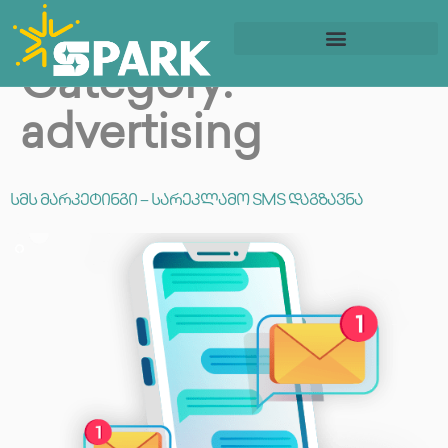
Category:
ბიზნესის დაწყება
სოც. მედიის მართვა
advertising
სმს მარკეტინგი – სარეკლამო SMS დაგზავნა