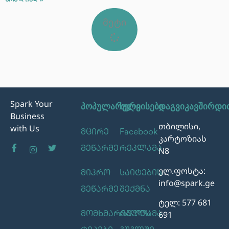
სრულიად »
მეტი
Spark Your
პოპულარული
სერვისები
დაგვიკავშირდი
Business
თბილისი,
with Us
მცირე
Facebook
კარტოზიას
მეწარმე
რეკლამა
N8
ელ.ფოსტა:
მიკრო
საიტების
info@spark.ge
მეწარმე
შექმნა
ტელ: 577 681
691
მომხმარებლის
რეკლამა