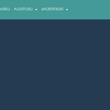
ექმნა
რეკლამა
ბრენდინგი