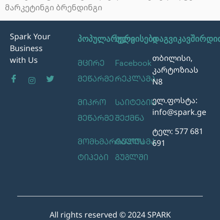
მარკეტინგი ბრენდინგი
Spark Your
პოპულარული
სერვისები
დაგვიკავშირდი
Business
თბილისი,
with Us
მცირე
Facebook
კარტოზიას
მეწარმე
რეკლამა
N8
ელ.ფოსტა:
მიკრო
საიტების
info@spark.ge
მეწარმე
შექმნა
ტელ: 577 681
691
მომხმარებლის
რეკლამა
ტიპები
გუგლში
All rights reserved © 2024 SPARK